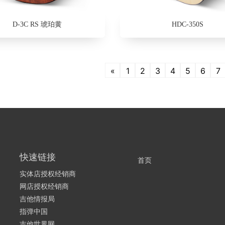
D-3C RS 琥珀黄
HDC-350S
«
1
2
3
4
5
6
7
快速链接
首页
实体店授权经销商
网店授权经销商
吉他情报局
指弹中国
吉他世界网