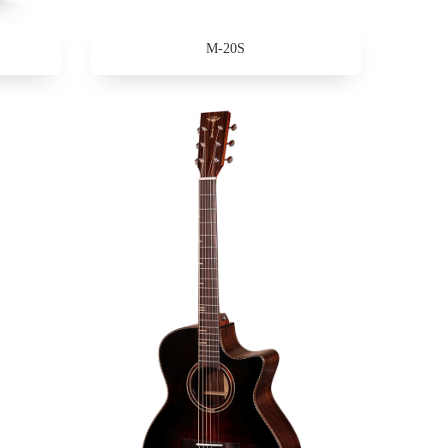
M-20S