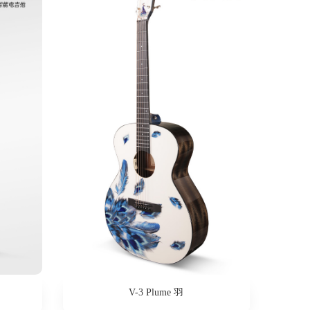
V-3 Plume 羽