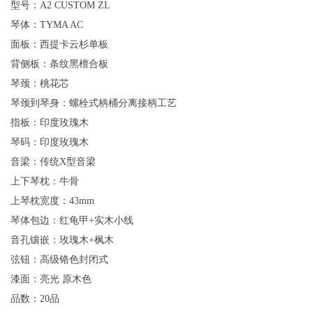
型号：A2 CUSTOM ZL
琴体：TYMA AC
面板：西提卡云杉单板
背侧板：条纹黑檀合板
琴颈：桃花芯
琴颈到琴身：螺栓式柄桶分离接柄工艺
指板：印度玫瑰木
琴码：印度玫瑰木
音梁：传统X型音梁
上下琴枕：牛骨
上琴枕宽度：43mm
琴体包边：红龟甲+实木小线
音孔镶嵌：玫瑰木+枫木
弦钮：高级铬色封闭式
漆面：亮光 原木色
品数：20品