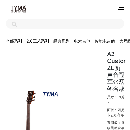
全部系列
2.0工艺系列
经典系列
电木吉他
智能电吉他
大师
A2
Custom
ZL 好
声音冠
军张磊
签名款
尺寸：39英
寸
面板：西提
卡云杉单板
背侧板：条
纹黑檀合板