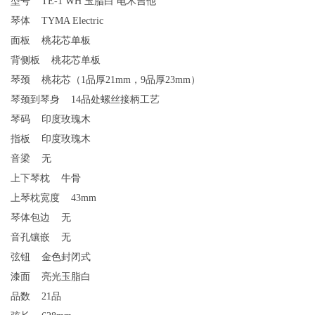
型号
TE-1 WH 玉脂白 电木吉他
琴体
TYMA Electric
面板 桃花芯单板
背侧板 桃花芯单板
琴颈 桃花芯（1品厚21mm，9品厚23mm）
琴颈到琴身 14品处螺丝接柄工艺
琴码
印度玫瑰木
指板
印度玫瑰木
音梁
无
上下琴枕
牛骨
上琴枕宽度
43mm
琴体包边
无
音孔镶嵌 无
弦钮
金色封闭式
漆面 亮光玉脂白
品数
21品